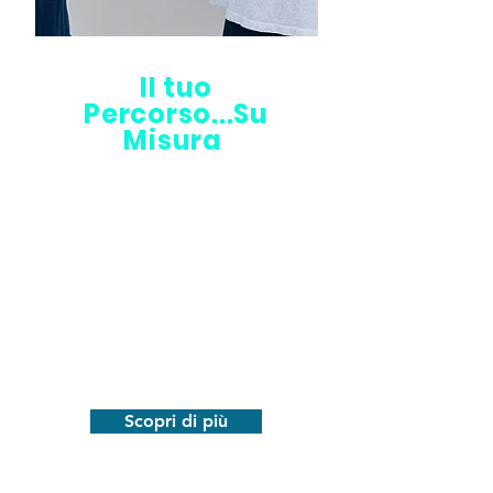
Il tuo
Percorso...Su
Misura
A seconda della
problematica o
dell'obiettivo, ciò che fa la
differenza è offrire il
percorso più efficace,
personalizzandolo alle
caratteristiche del paziente
Scopri di più